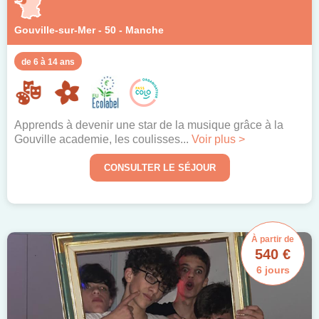
Gouville-sur-Mer - 50 - Manche
de 6 à 14 ans
Apprends à devenir une star de la musique grâce à la
Gouville academie, les coulisses...
Voir plus >
CONSULTER LE SÉJOUR
À partir de
540 €
6 jours