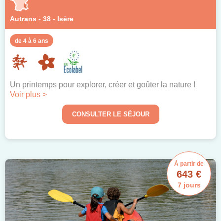
Autrans - 38 - Isère
de 4 à 6 ans
Un printemps pour explorer, créer et goûter la nature !
Voir plus >
CONSULTER LE SÉJOUR
À partir de
643 €
7 jours