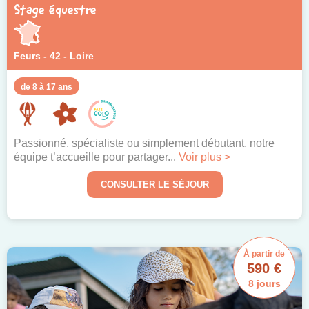
Stage équestre
Feurs - 42 - Loire
de 8 à 17 ans
Passionné, spécialiste ou simplement débutant, notre
équipe t’accueille pour partager...
Voir plus >
CONSULTER LE SÉJOUR
À partir de
590 €
8 jours