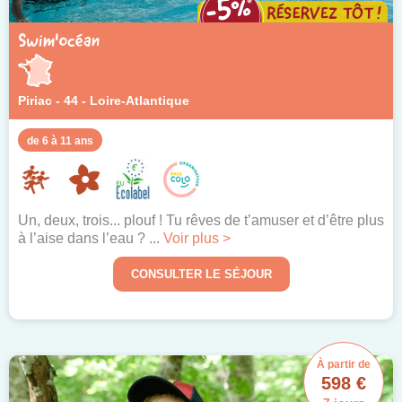
Swim'océan
Piriac - 44 - Loire-Atlantique
de 6 à 11 ans
Un, deux, trois... plouf ! Tu rêves de t’amuser et d’être plus
à l’aise dans l’eau ? ...
Voir plus >
CONSULTER LE SÉJOUR
À partir de
598 €