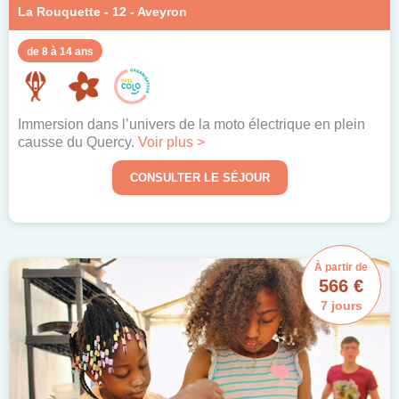
La Rouquette - 12 - Aveyron
de 8 à 14 ans
Immersion dans l’univers de la moto électrique en plein
causse du Quercy.
Voir plus >
CONSULTER LE SÉJOUR
À partir de
566 €
7 jours