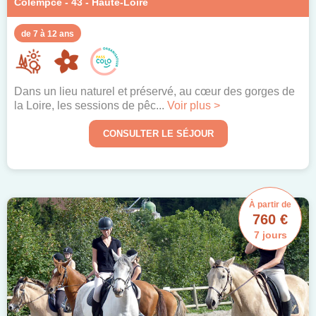
Colempce - 43 - Haute-Loire
de 7 à 12 ans
Dans un lieu naturel et préservé, au cœur des gorges de
la Loire, les sessions de pêc...
Voir plus >
CONSULTER LE SÉJOUR
À partir de
760 €
7 jours