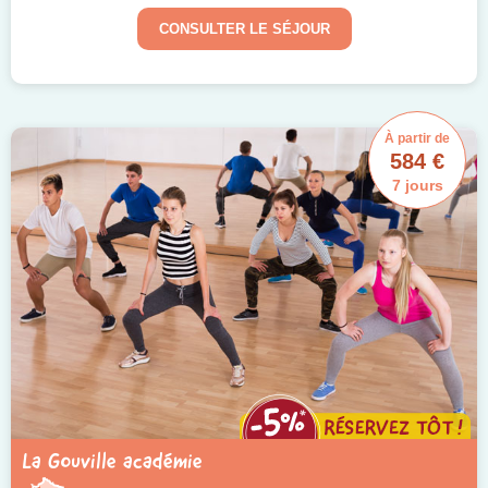
CONSULTER LE SÉJOUR
À partir de
584 €
7 jours
La Gouville académie