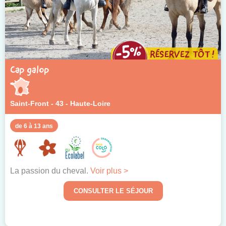
Cap galop
Saint-Front - 43 - Haute-Loire
de 6 à 13 ans
La passion du cheval.
Voir plus >
CONSULTER LE SÉJOUR