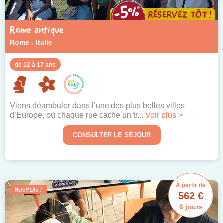
Rome antique
Rome - Italie
de 12 à 17 ans
Viens déambuler dans l’une des plus belles villes
d’Europe, où chaque rue cache un tr...
Voir plus >
CONSULTER LE SÉJOUR
À partir de
NOUVEAU !
562 €
6 jours