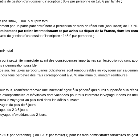
atifs de gestion d’un dossier d’inscription : 85 € par personne ou 120 € par famille ;

 (no-show) : 100 % du prix total.

minement par trains internationaux et par avion au départ de la France, dont les cond
atifs de gestion d’un dossier d’inscription : 145 € par personne ;

ix total.

n ou à proximité immédiate ayant des conséquences importantes sur l’exécution du contrat ou su
s indemnisation possible.

e ce soit, les taxes aéroportuaires obligatoires sont remboursables au voyageur sur sa deman
 pour tous percevra des frais correspondant à 20 % maximum du montant remboursé.

tous, l’adhérent recevra une indemnité égale à la pénalité qu’il aurait supportée si la résoluti
s exceptionnelles et inévitables dont Vacances pour tous informera le voyageur dans les meille
ra le voyageur au plus tard dans les délais suivants :

ages de plus de 6 jours ;

ges de 2 à 6 jours ;

oyages n’excédant pas 2 jours.

 85 € par personne(1) ou 120 € par famille(1) pour les frais administratifs forfaitaires de ges