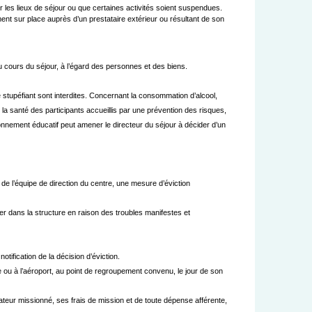
ur les lieux de séjour ou que certaines activités soient suspendues.

t sur place auprès d’un prestataire extérieur ou résultant de son 
 cours du séjour, à l’égard des personnes et des biens.
tupéfiant sont interdites.
Concernant la consommation d’alcool,
 la santé des participants accueillis par une prévention des risques,
onnement éducatif peut amener le directeur du séjour à décider d’un
de l’équipe de direction du centre, une mesure d’éviction
nier dans la structure en raison des troubles manifestes et
notification de la décision d’éviction.
are ou à l’aéroport, au point de regroupement convenu, le jour de son
nateur missionné, ses frais de mission et de toute dépense afférente,