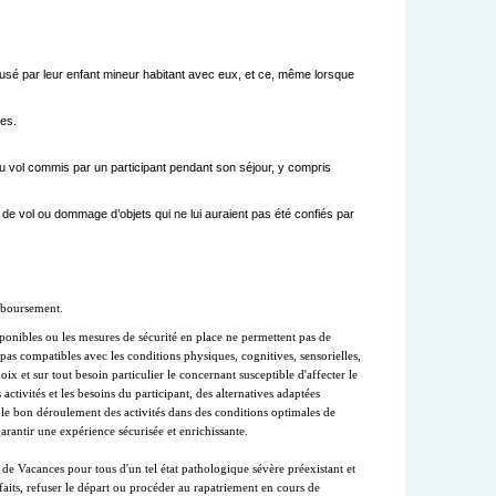
causé par leur enfant mineur habitant avec eux, et ce, même lorsque
les.
 ou vol commis par un participant pendant son séjour, y compris
 de vol ou dommage d’objets qui ne lui auraient pas été confiés par
isponibles ou les mesures de sécurité en place ne permettent pas de 
 pas compatibles avec les conditions physiques, cognitives, sensorielles, 
x et sur tout besoin particulier le concernant susceptible d'affecter le 
tivités et les besoins du participant, des alternatives adaptées 
 le bon déroulement des activités dans des conditions optimales de 
arantir une expérience sécurisée et enrichissante. 

 de Vacances pour tous d'un tel état pathologique sévère préexistant et 
faits, refuser le départ ou procéder au rapatriement en cours de 