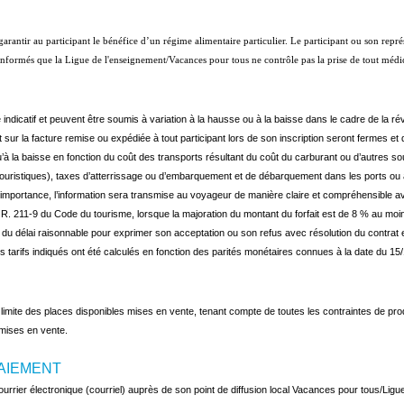
antir au participant le bénéfice d’un régime alimentaire particulier. Le participant ou son représen
nt informés que la Ligue de l'enseignement/Vacances pour tous ne contrôle pas la prise de tout mé
indicatif et peuvent être soumis à variation à la hausse ou à la baisse dans le cadre de la rév
ent sur la facture remise ou expédiée à tout participant lors de son inscription seront fermes et 
u’à la baisse en fonction du coût des transports résultant du coût du carburant ou d’autres 
touristiques), taxes d’atterrissage ou d’embarquement et de débarquement dans les ports ou
importance, l’information sera transmise au voyageur de manière claire et compréhensible avec 
le R. 211-9 du Code du tourisme, lorsque la majoration du montant du forfait est de 8 % au mo
 du délai raisonnable pour exprimer son acceptation ou son refus avec résolution du contra
s tarifs indiqués ont été calculés en fonction des parités monétaires connues à la date du 1
imite des places disponibles mises en vente, tenant compte de toutes les contraintes de prod
es mises en vente.
PAIEMENT
courrier électronique (courriel) auprès de son point de diffusion local Vacances pour tous/Lig