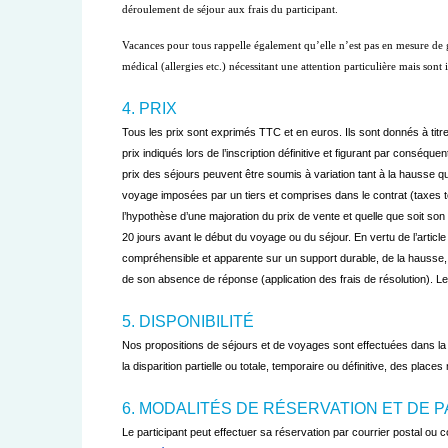
déroulement de séjour aux frais du participant. 

Vacances pour tous rappelle également qu’elle n’est pas en mesure de gar
médical (allergies etc.) nécessitant une attention particulière mais so
4. PRIX
Tous les prix sont exprimés TTC et en euros. Ils sont donnés à titre 
prix indiqués lors de l’inscription définitive et figurant par conséqu
prix des séjours peuvent être soumis à variation tant à la hausse q
voyage imposées par un tiers et comprises dans le contrat (taxes 
l’hypothèse d’une majoration du prix de vente et quelle que soit son 
20 jours avant le début du voyage ou du séjour. En vertu de l’artic
compréhensible et apparente sur un support durable, de la hausse,
de son absence de réponse (application des frais de résolution). Le
5. DISPONIBILITÉ
Nos propositions de séjours et de voyages sont effectuées dans la l
la disparition partielle ou totale, temporaire ou définitive, des plac
6. MODALITÉS DE RÉSERVATION ET DE 
Le participant peut effectuer sa réservation par courrier postal ou 