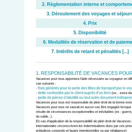
2. Règlementation interne et comportem
3. Déroulement des voyages et séjour
4. Prix
5. Disponibilité
6. Modalités de réservation et de paiem
7. Intérêts de retard et pénalités [...]
1. RESPONSABILITÉ DE VACANCES POU
Vacances pour tous apportera l’aide nécessaire au voyageur en diffi
- frais générés pour la perte des titres de transport par le v
- dette contractée par le client auprès d’un tiers
- perte de pièces d’identité ou tout autre document indispens
Vacances pour tous est responsable de plein droit de la bonne exécu
Vacances pour tous ne saurait en aucun cas être engagée lorsque le 
résulte de circonstances exceptionnelles et inévitables (ex : guerre
de sable...).

En cas d’application de la responsabilité de plein droit de Vacance
internationales circonscrivent les indemnisations dues par ces presta
préjudices corporels et fautes intentionnelles ou par négligence).
