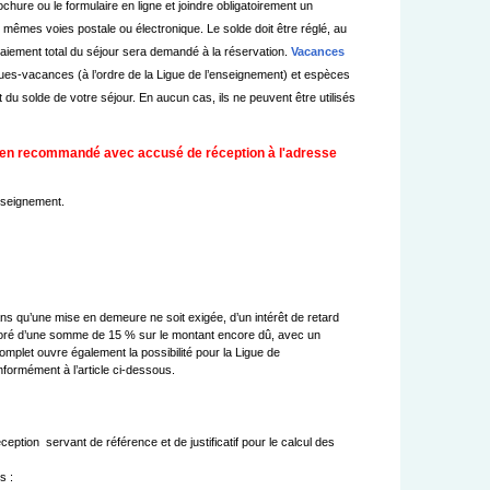
ochure ou le formulaire en ligne et joindre obligatoirement un
 mêmes voies postale ou électronique. Le solde doit être réglé, au
paiement total du séjour sera demandé à la réservation.
Vacances
ques-vacances (à l’ordre de la Ligue de l’enseignement) et espèces
u solde de votre séjour. En aucun cas, ils ne peuvent être utilisés
r en recommandé avec accusé de réception à l'adresse 
nseignement.
sans qu’une mise en demeure ne soit exigée, d’un intérêt de retard 
 majoré d’une somme de 15 % sur le montant encore dû, avec un 
complet ouvre également la possibilité pour la Ligue de 
formément à l’article ci-dessous.

ion  servant de référence et de justificatif pour le calcul des 
 :
