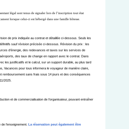
tant légal sont tenus de signaler lors de l’inscription tout état
dicament lorsque celui-ci est hébergé dans une famille hôtesse.
ision de prix indiquée au contrat et détaillée ci-dessous. Seuls les
définitifs sauf révision précisée ci-dessous. Révision du prix : les
sources d’énergie, des redevances et taxes sur les services de
 aéroports, des taux de change en rapport avec le contrat. Dans
les justificatifs et le calcul, sur un support durable, au plus tard
ins, Vacances pour tous informera le voyageur de manière claire,
t et remboursement sans frais sous 14 jours et des conséquences
5/11/2025.
uction et de commercialisation de l’organisateur, pouvant entraîner
ue de l’enseignement.
La réservation peut également être