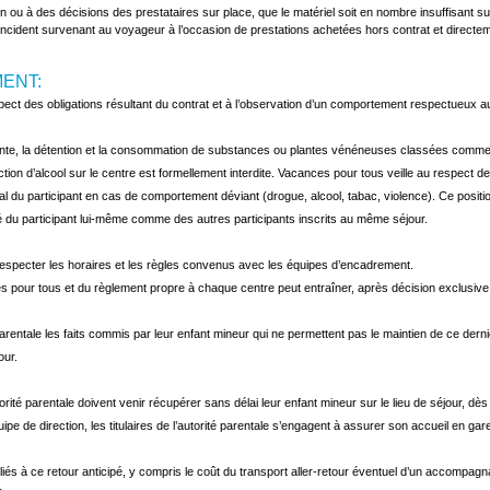
tion ou à des décisions des prestataires sur place, que le matériel soit en nombre insuffisant s
cident survenant au voyageur à l’occasion de prestations achetées hors contrat et directemen
ENT:
pect des obligations résultant du contrat et à l’observation d’un comportement
respectueux au
ente, la détention et la consommation de substances ou plantes vénéneuses classées
comme s
tion d’alcool sur le centre est formellement interdite. Vacances pour tous veille au respect de
l du participant en cas de comportement déviant (drogue, alcool, tabac, violence). Ce positi
rité du participant lui-même comme des autres participants inscrits au même séjour.
 respecter les horaires et les règles convenus avec les équipes d’encadrement.
s pour tous et du règlement propre à chaque centre peut entraîner, après décision exclusive 
é parentale les faits commis par leur enfant mineur qui ne permettent pas le maintien de ce der
our.
utorité parentale doivent venir récupérer sans délai leur enfant mineur sur le lieu de séjour, dès 
uipe de direction, les titulaires de l’autorité parentale s’engagent à assurer son accueil en g
s liés à ce retour anticipé, y compris le coût du transport aller-retour éventuel d’un accompag