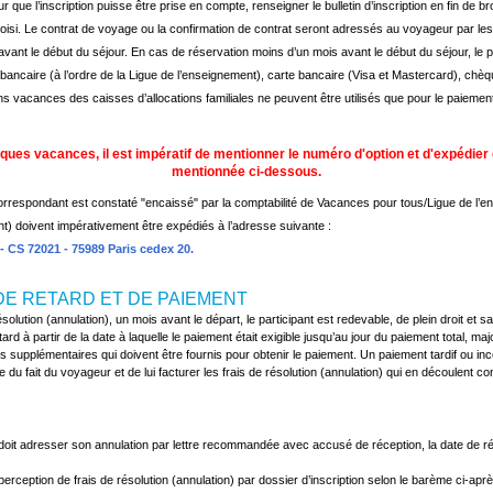
r que l’inscription puisse être prise en compte, renseigner le bulletin d’inscription en fin de br
hoisi. Le contrat de voyage ou la confirmation de contrat seront adressés au voyageur par les
avant le début du séjour. En cas de réservation moins d’un mois avant le début du séjour, le 
ancaire (à l’ordre de la Ligue de l’enseignement), carte bancaire (Visa et Mastercard), chè
acances des caisses d’allocations familiales ne peuvent être utilisés que pour le paiement d
ues vacances, il est impératif de mentionner le numéro d'option et d'expédie
mentionnée ci-dessous.
orrespondant est constaté "encaissé" par la comptabilité de Vacances pour tous/Ligue de l’e
nt) doivent impérativement être expédiés à l’adresse suivante :
 - CS 72021 - 75989 Paris cedex 20.
 DE RETARD ET DE PAIEMENT
olution (annulation), un mois avant le départ, le participant est redevable, de plein droit et 
rd à partir de la date à laquelle le paiement était exigible jusqu’au jour du paiement total,
orts supplémentaires qui doivent être fournis pour obtenir le paiement. Un paiement tardif ou in
 fait du voyageur et de lui facturer les frais de résolution (annulation) qui en découlent con
it adresser son annulation par lettre recommandée avec accusé de réception, la date de récept
 perception de frais de résolution (annulation) par dossier d’inscription selon le barème ci-après