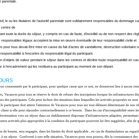
é parentale.
ivil, le ou les titulaires de l’autorité parentale sont solidairement responsables du dommage 
e centre de
 toute la durée du séjour, y compris en cas de faute, d’incivilité ou de non respect des règ
 responsables légaux acceptent la mise en œuvre éventuelle de leur responsabilité civile et
ces pour tous devait être mise en cause du fait d’actes de vandalisme, destruction volontaire
sponsabilité à l’encontre du responsable légal du participant.
 d’objets de valeur pendant le séjour dans les centres et décline toute responsabilité en cas
ur à l’encadrement qui les restituera au participant au moment de son départ.
JOURS
ours, Vacances pour tous se réserve le droit de refuser des inscriptions lorsque les infrastructures d
es des participants. Cela peut inclure des situations dans lesquelles les activités proposées ne sont
e participant doit attirer l'attention de Vacances pour tous sur tout élément déterminant de son choi
nt si elle peut répondre contractuellement à ce besoin.  Dans les cas d'incompatibilité entre les ac
réorientation vers un séjour dans un établissement disposant d'infrastructures adaptées, permettant
autres activités plus appropriées à la condition du participant pourront lui être suggérées, afin de g
ue de besoin, sera engagée, dans les limites du droit applicable , en cas de dissimulation au regard
n à un séjour.  Confronté à une telle situation, Vacances pour tous pourra, dès la connaissance des 