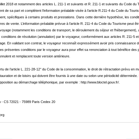
uillet 2018 et notamment des articles L. 211-1 et suivants et R. 211-1 et suivants du Code d
de sa part et complètent l’information préalable visée à l’article R.211-4 du Code du Tourism
ent, spécifiques à certains produits et prestations. Dans cette dernière hypothèse, les conditi
res de vente. L’information préalable prévue à l’article R. 211-4 du Code du Tourisme peut êtr
voyage (notamment les conditions de transport, le déroulement du séjour et l’hébergement), 
conditions de résolution (annulation) par le voyageur, conformément aux articles R. 211-5 et
ge. En validant son contrat, le voyageur reconnaît expressément avoir pris connaissance de
e des présentes conditions par le voyageur aura pour effet sa renonciation à tout bénéfice d
 annulent et remplacent toute version antérieure.
u de l’article L. 221-28-12° du Code de la consommation, le droit de rétractation prévu en m
auration et de loisirs qui doivent être fournis à une date ou selon une périodicité déterminée
e d’opposition au démarchage téléphonique, par exemple : http://www.bloctel.gouv.fr/.
u - CS 72021 - 75989 Paris Cedex 20
.org