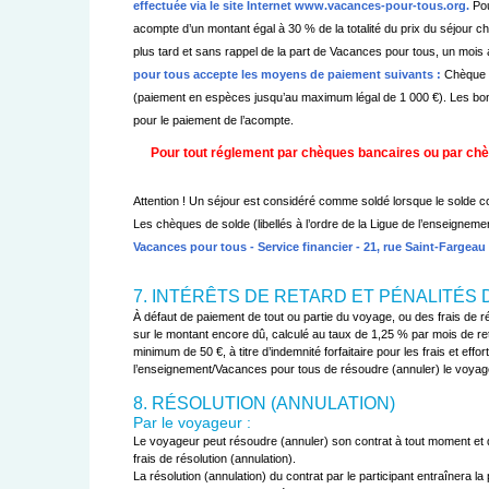
effectuée via le site Internet www.vacances-pour-tous.org.
Pou
acompte d’un montant égal à 30 % de la totalité du prix du séjour c
plus tard et sans rappel de la part de Vacances pour tous, un mois 
pour tous accepte les moyens de paiement suivants :
Chèque b
(paiement en espèces jusqu’au maximum légal de 1 000 €). Les bons v
pour le paiement de l’acompte.
Pour tout réglement par chèques bancaires ou par chèq
Attention ! Un séjour est considéré comme soldé lorsque le solde c
Les chèques de solde (libellés à l’ordre de la Ligue de l’enseigneme
Vacances pour tous - Service financier - 21, rue Saint-Fargeau
7. INTÉRÊTS DE RETARD ET PÉNALITÉS
À défaut de paiement de tout ou partie du voyage, ou des frais de rés
sur le montant encore dû, calculé au taux de 1,25 % par mois de reta
minimum de 50 €, à titre d’indemnité forfaitaire pour les frais et eff
l’enseignement/Vacances pour tous de résoudre (annuler) le voyage du
8. RÉSOLUTION (ANNULATION)
Par le voyageur :
Le voyageur peut résoudre (annuler) son contrat à tout moment et do
frais de résolution (annulation).

La résolution (annulation) du contrat par le participant entraînera la