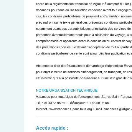
cadre de la réglementation française en vigueur à compter du 1er j
Vacances pour tous ou l’association vendeuse avant tout engagement 
cas, les conditions particulières de paiement et d’annulation notamm
prévaudront sur le texte général des présentes conditions particuliè
notamment quant aux caractéristiques principales des services de 
personnes éventuellement requis pour la réalisation du voyage, aux 
compréhensible et apparente avant la conclusion du contrat de voya
des prestations choisies. Le défaut d’acceptation de tout ou parti
conditions particulières de vente sont à jour dès leur publication et
Absence de droit de rétractation et démarchage téléphonique En vert
pour objet la vente de services d’hébergement, de transport, de rest
est informé qu’il a la possibilité de s’inscrire sur une liste gratuit
NOTRE ORGANISATION TECHNIQUE
Vacances pour tous/Ligue de l’enseignement, 21, rue Saint-Fargea
Tél. : 01 43 58 95 66 - Télécopieur : 01 43 58 95 08
Internet : www.vacances-pour-tous.org E-mail : vacances@laligue
Accès rapide :