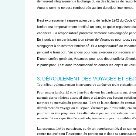
demeurent intégralement à la charge du ou des titulaires de l’autorit
Aucune somme ne sera remboursée au titre du séjour interrompu.
Il est expressément rappelé qu’en vertu de l’article 1242 du Code C
l’enfant est temporairement confié à un tiers, tel qu’un organisme d
vacances. La responsabilité parentale demeure ainsi engagée pendant
En inscrivant un participant à un séjour de Vacances pour tous, ses
s’engagent à en informer l’intéressé. Si la responsabilité de Vacan
pendant le transport, Vacances pour tous exercera son recours en re
D’une manière générale, Vacances pour tous déconseille la détention
le participant. Il est donc recommandé de confier les objets de vale
3. DÉROULEMENT DES VOYAGES ET SÉ
Pour assurer la sécurité et le bien-être de tous les participants aux séj
garantir des conditions d'accueil sûres et adaptées aux besoins spécifiqu
motrices ou mentales du participant.  Lors de la conclusion du contrat, l
déroulement du voyage ou du séjour. Vacances pour tous indiquera au clie
pourront lui être proposées. Ces alternatives peuvent consister en une 
sécurité.  Si ces capacités d'accueil adaptées ne sont pas disponibles, d'
La responsabilité du participant, ou de son représentant légal en tant q
contre-indiqué pour l'inscription du participant et donc sa participatio