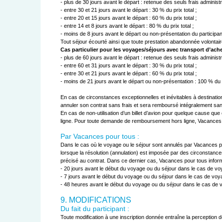
- plus de 30 jours avant le départ : retenue des seuls frais administr
- entre 30 et 21 jours avant le départ : 30 % du prix total ;

- entre 20 et 15 jours avant le départ : 60 % du prix total ;

- entre 14 et 8 jours avant le départ : 80 % du prix total ;

- moins de 8 jours avant le départ ou non-présentation du participant
Cas particulier pour les voyages/séjours avec transport d’ache
- plus de 60 jours avant le départ : retenue des seuls frais administr
- entre 60 et 31 jours avant le départ : 30 % du prix total ;

- entre 30 et 21 jours avant le départ : 60 % du prix total ;

- moins de 21 jours avant le départ ou non-présentation : 100 % du pr
En cas de circonstances exceptionnelles et inévitables à destinatio
annuler son contrat sans frais et sera remboursé intégralement san
En cas de non-utilisation d’un billet d’avion pour quelque cause qu
ligne. Pour toute demande de remboursement hors ligne, Vacances
Par Vacances pour tous :
Dans le cas où le voyage ou le séjour sont annulés par Vacances pour 
lorsque la résolution (annulation) est imposée par des circonstance
précisé au contrat. Dans ce dernier cas, Vacances pour tous informe
- 20 jours avant le début du voyage ou du séjour dans le cas de voy
- 7 jours avant le début du voyage ou du séjour dans le cas de voya
- 48 heures avant le début du voyage ou du séjour dans le cas de v
9. MODIFICATIONS
Du fait du participant :
Toute modification à une inscription donnée entraîne la perception de