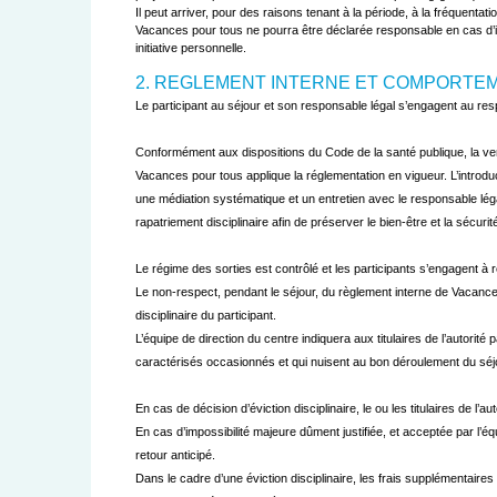
Il peut arriver, pour des raisons tenant à la période, à la fréquenta
Vacances pour tous ne pourra être déclarée responsable en cas d’in
initiative personnelle.

2. REGLEMENT INTERNE ET COMPORTEM
Le participant au séjour et son responsable légal s’engagent au res
Conformément aux dispositions du Code de la santé publique, la v
Vacances pour tous applique la réglementation en vigueur. L’introduc
une médiation systématique et un entretien avec le responsable léga
rapatriement disciplinaire afin de préserver le bien-être et la sécu
Le régime des sorties est contrôlé et les participants s’engagent à
Le non-respect, pendant le séjour, du règlement interne de Vacance
disciplinaire du participant.
L’équipe de direction du centre indiquera aux titulaires de l’autorit
caractérisés occasionnés et qui nuisent au bon déroulement du séj
En cas de décision d’éviction disciplinaire, le ou les titulaires de l’a
En cas d’impossibilité majeure dûment justifiée, et acceptée par l’éq
retour anticipé.
Dans le cadre d’une éviction disciplinaire, les frais supplémentaire