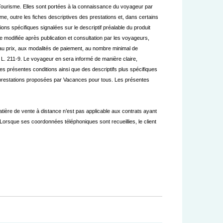
u Tourisme. Elles sont portées à la connaissance du voyageur par
e, outre les fiches descriptives des prestations et, dans certains
ons spécifiques signalées sur le descriptif préalable du produit
e modifiée après publication et consultation par les voyageurs,
au prix, aux modalités de paiement, au nombre minimal de
 L. 211-9. Le voyageur en sera informé de manière claire,
s présentes conditions ainsi que des descriptifs plus spécifiques
es prestations proposées par Vacances pour tous. Les présentes
atière de vente à distance n’est pas applicable aux contrats ayant
. Lorsque ses coordonnées téléphoniques sont recueillies, le client