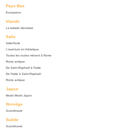
Pays-Bas
Europatour
Irlande
La balade irlandaise
Italie
Italie/Sicile
L'aventure en Adriatique
Toutes les routes mènent à Rome
Rome antique
De Saint-Raphaël à l'Italie
De l'Italie à Saint-Raphaël
Rome antique
Japon
Moshi Moshi Japon
Norvège
Scandinavie
Suède
Scandinavie