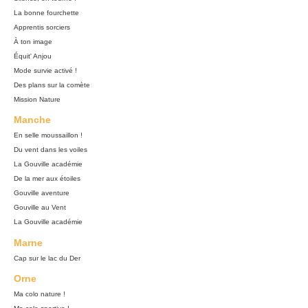
La bonne fourchette
Apprentis sorciers
À ton image
Équit' Anjou
Mode survie activé !
Des plans sur la comète
Mission Nature
Manche
En selle moussaillon !
Du vent dans les voiles
La Gouville académie
De la mer aux étoiles
Gouville aventure
Gouville au Vent
La Gouville académie
Marne
Cap sur le lac du Der
Orne
Ma colo nature !