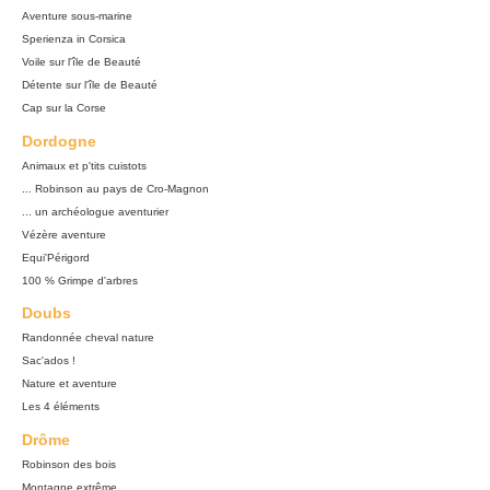
Aventure sous-marine
Sperienza in Corsica
Voile sur l'île de Beauté
Détente sur l'île de Beauté
Cap sur la Corse
Dordogne
Animaux et p'tits cuistots
... Robinson au pays de Cro-Magnon
... un archéologue aventurier
Vézère aventure
Equi'Périgord
100 % Grimpe d'arbres
Doubs
Randonnée cheval nature
Sac'ados !
Nature et aventure
Les 4 éléments
Drôme
Robinson des bois
Montagne extrême