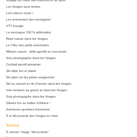
Voyage au coeur des sciences et du sport
Les Vosges sous tentes
Let's dance music !
Les aventuriers des montagnes
VTT énergie
La montagne 100 % adrénaline
Répit nature dans les Vosges
La Tribu des petits aventuriers
Mission nature : défis sportifs et cani-rando
Sois photographe dans les Vosges
Cocktail sportif printanier
Ski alpin fun et plaisir
Ski alpin sur les pistes vosgiennes
Ski au naturel en fin d'année dans les Vosges
Une semaine au grand air dans les Vosges
Sois photographe dans les Vosges
Glisses fun au ballon d'Alsace !
Aventures sportives d'automne
À la découverte des Vosges en hiver
Yonne
À cheval ! Stage "découverte"