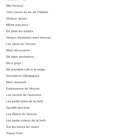
Mini Vertaco'
Colo nature au lac de Paladru
Vertaco' sports
Même pas peur !
En piste les artistes
Vertaco équitation avec bivouac
Les riders du Vercors
Moto découverte
Ski alpin sensations
Ski à gogo !
Ma première colo à la neige
Sensations Olympiques
Moto aventure
Explorateurs du Vercors
Les secrets de l'automne
Les petits lutins de la forêt
Sportifs des bois
Les Riders du Vercors
Les petits curieux de la forêt
Sur les traces du vivant
Toque Chef