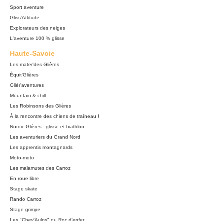
Sport aventure
Gliss'Attitude
Explorateurs des neiges
L'aventure 100 % glisse
Haute-Savoie
Les mater'des Glières
Équit'Glières
Glièr'aventures
Mountain & chill
Les Robinsons des Glières
À la rencontre des chiens de traîneau !
Nordic Glières : glisse et biathlon
Les aventuriers du Grand Nord
Les apprentis montagnards
Moto-moto
Les malamutes des Carroz
En roue libre
Stage skate
Rando Carroz
Stage grimpe
Les "Chev'Aulps" du Roc d'enfer