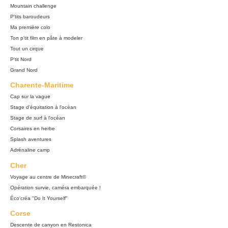
Mountain challenge
P'tits baroudeurs
Ma première colo
Ton p'tit film en pâte à modeler
Tout un cirque
P'tit Nord
Grand Nord
Charente-Maritime
Cap sur la vague
Stage d'équitation à l'océan
Stage de surf à l'océan
Corsaires en herbe
Splash aventures
Adrénaline camp
Cher
Voyage au centre de Minecraft©
Opération survie, caméra embarquée !
Éco'créa "Do It Yourself"
Corse
Descente de canyon en Restonica