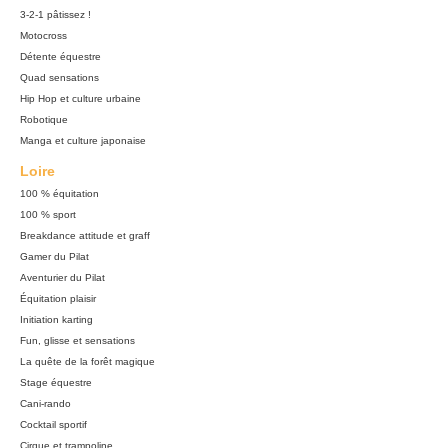
3-2-1 pâtissez !
Motocross
Détente équestre
Quad sensations
Hip Hop et culture urbaine
Robotique
Manga et culture japonaise
Loire
100 % équitation
100 % sport
Breakdance attitude et graff
Gamer du Pilat
Aventurier du Pilat
Équitation plaisir
Initiation karting
Fun, glisse et sensations
La quête de la forêt magique
Stage équestre
Cani-rando
Cocktail sportif
Cirque et trampoline