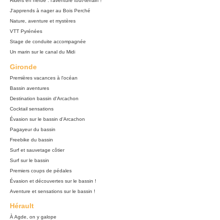
Riders en herbe : l'aventure tout-terrain !
J'apprends à nager au Bois Perché
Nature, aventure et mystères
VTT Pyrénées
Stage de conduite accompagnée
Un marin sur le canal du Midi
Gironde
Premières vacances à l'océan
Bassin aventures
Destination bassin d'Arcachon
Cocktail sensations
Évasion sur le bassin d'Arcachon
Pagayeur du bassin
Freebike du bassin
Surf et sauvetage côtier
Surf sur le bassin
Premiers coups de pédales
Évasion et découvertes sur le bassin !
Aventure et sensations sur le bassin !
Hérault
À Agde, on y galope