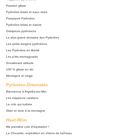
Passion glisse
Pyrénées loisirs et eaux vives
Passeport Pyrénées
Pyrénées loisirs et nature
Grimpeurs pyrénéens
Le plus grand domaine des Pyrénées
Les petits bergers pyrénéens
Les Pyrénées en liberté
Les p'tits montagnards
Snowboard attitude
100 % glisse en ski
Montagne et neige
Pyrénées-Orientales
Bienvenue à Argelès-sur-Mer
Les trappeurs catalans
La colo qui turbine
Skier et vivre à la montagne
Haut-Rhin
Ma première colo d'équitation !
La Chouette, expédition en chiens de traîneau