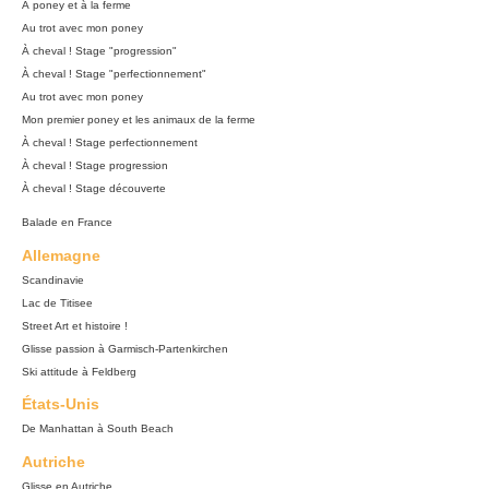
À poney et à la ferme
Au trot avec mon poney
À cheval ! Stage "progression"
À cheval ! Stage "perfectionnement"
Au trot avec mon poney
Mon premier poney et les animaux de la ferme
À cheval ! Stage perfectionnement
À cheval ! Stage progression
À cheval ! Stage découverte
Balade en France
Allemagne
Scandinavie
Lac de Titisee
Street Art et histoire !
Glisse passion à Garmisch-Partenkirchen
Ski attitude à Feldberg
États-Unis
De Manhattan à South Beach
Autriche
Glisse en Autriche