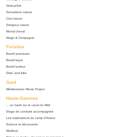
Vertical'été
Sensations nature
Croc'nature
Grimpeur nature
Monta'cheval
Neige & Compagnie
Finistère
Breizh'aventures
Breizh'équit
Breizh'surfeur
Gliss' and bike
Gard
Méditerranée Movie Project
Haute-Garonne
... un marin sur le canal du Midi
Stage de conduite accompagnée
Les explorateurs du camp d'Ariane
Science et découverte
Multifoot