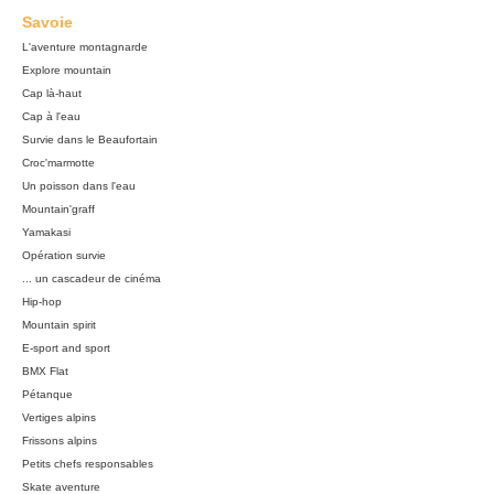
Savoie
L'aventure montagnarde
Explore mountain
Cap là-haut
Cap à l'eau
Survie dans le Beaufortain
Croc'marmotte
Un poisson dans l'eau
Mountain'graff
Yamakasi
Opération survie
... un cascadeur de cinéma
Hip-hop
Mountain spirit
E-sport and sport
BMX Flat
Pétanque
Vertiges alpins
Frissons alpins
Petits chefs responsables
Skate aventure