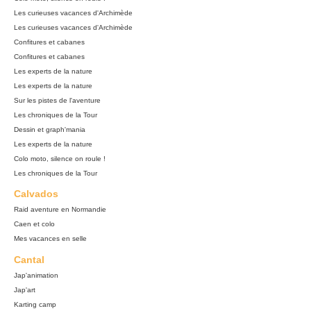
Les curieuses vacances d'Archimède
Les curieuses vacances d'Archimède
Confitures et cabanes
Confitures et cabanes
Les experts de la nature
Les experts de la nature
Sur les pistes de l'aventure
Les chroniques de la Tour
Dessin et graph'mania
Les experts de la nature
Colo moto, silence on roule !
Les chroniques de la Tour
Calvados
Raid aventure en Normandie
Caen et colo
Mes vacances en selle
Cantal
Jap'animation
Jap'art
Karting camp