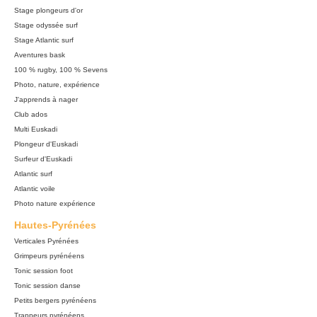
Stage plongeurs d'or
Stage odyssée surf
Stage Atlantic surf
Aventures bask
100 % rugby, 100 % Sevens
Photo, nature, expérience
J'apprends à nager
Club ados
Multi Euskadi
Plongeur d'Euskadi
Surfeur d'Euskadi
Atlantic surf
Atlantic voile
Photo nature expérience
Hautes-Pyrénées
Verticales Pyrénées
Grimpeurs pyrénéens
Tonic session foot
Tonic session danse
Petits bergers pyrénéens
Trappeurs pyrénéens