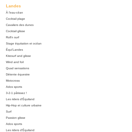
Landes
À l'eau-céan
Cocktail plage
Cavaliers des dunes
Cocktail glisse
Roll'n surf
Stage équitation et océan
Équi'Landes
Kitesurf and glisse
Wind and foil
Quad sensations
Détente équestre
Motocross
Ados sports
3-2-1 pâtissez !
Les riders d'Équiland
Hip-Hop et culture urbaine
Surf
Passion glisse
Ados sports
Les riders d'Équiland