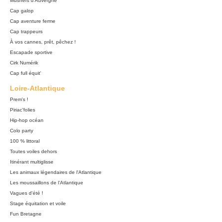
Mushers d'Auvergne
Cap galop
Cap aventure ferme
Cap trappeurs
À vos cannes, prêt, pêchez !
Escapade sportive
Cirk Numérik
Cap full équit'
Loire-Atlantique
Prem's !
Piriac'folies
Hip-hop océan
Colo party
100 % littoral
Toutes voiles dehors
Itinérant multiglisse
Les animaux légendaires de l'Atlantique
Les moussaillons de l'Atlantique
Vagues d'été !
Stage équitation et voile
Fun Bretagne