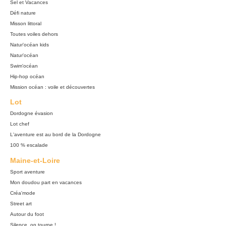
Sel et Vacances
Défi nature
Misson littoral
Toutes voiles dehors
Natur'océan kids
Natur'océan
Swim'océan
Hip-hop océan
Mission océan : voile et découvertes
Lot
Dordogne évasion
Lot chef
L'aventure est au bord de la Dordogne
100 % escalade
Maine-et-Loire
Sport aventure
Mon doudou part en vacances
Créa'mode
Street art
Autour du foot
Silence, on tourne !