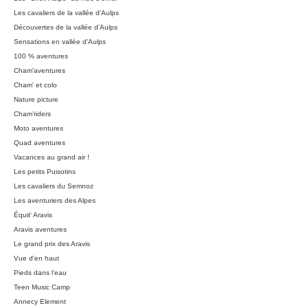
Les cavaliers de la vallée d'Aulps
Découvertes de la vallée d'Aulps
Sensations en vallée d'Aulps
100 % aventures
Cham'aventures
Cham' et colo
Nature picture
Cham'riders
Moto aventures
Quad aventures
Vacances au grand air !
Les petits Puisotins
Les cavaliers du Semnoz
Les aventuriers des Alpes
Équit' Aravis
Aravis aventures
Le grand prix des Aravis
Vue d'en haut
Pieds dans l'eau
Teen Music Camp
Annecy Element