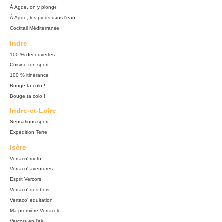
À Agde, on y plonge
À Agde, les pieds dans l'eau
Cocktail Méditerranée
Indre
100 % découvertes
Cuisine ton sport !
100 % itinérance
Bouge ta colo !
Bouge ta colo !
Indre-et-Loire
Sensations sport
Expédition Terre
Isère
Vertaco' moto
Vertaco' aventures
Esprit Vercors
Vertaco' des bois
Vertaco' équitation
Ma première Vertacolo
Vercors en l'air