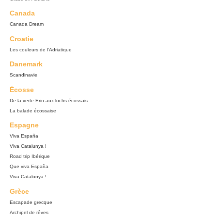
Canada
Canada Dream
Croatie
Les couleurs de l'Adriatique
Danemark
Scandinavie
Écosse
De la verte Erin aux lochs écossais
La balade écossaise
Espagne
Viva España
Viva Catalunya !
Road trip Ibérique
Que viva España
Viva Catalunya !
Grèce
Escapade grecque
Archipel de rêves