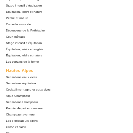
Stage intensif d'équitation
Équitation, loisirs et nature
Pêche et nature
Comédie musicale
Découverte de la Préhistoire
Court métrage
Stage intensif d'équitation
Équitation, loisirs et anglais
Équitation, loisirs et nature
Les copains de la ferme
Hautes-Alpes
Sensations eaux vives
Sensations équitation
Cocktail montagne et eaux vives
Aqua Champsaur
Sensations Champsaur
Premier départ en douceur
Champsaur aventure
Les explorateurs alpins
Glisse et soleil