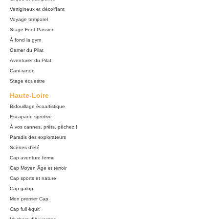
Vertigineux et décoiffant
Voyage temporel
Stage Foot Passion
À fond la gym
Gamer du Pilat
Aventurier du Pilat
Cani-rando
Stage équestre
Haute-Loire
Bidouillage écoartistique
Escapade sportive
À vos cannes, prêts, pêchez !
Paradis des explorateurs
Scènes d'été
Cap aventure ferme
Cap Moyen Âge et terroir
Cap sports et nature
Cap galop
Mon premier Cap
Cap full équit'