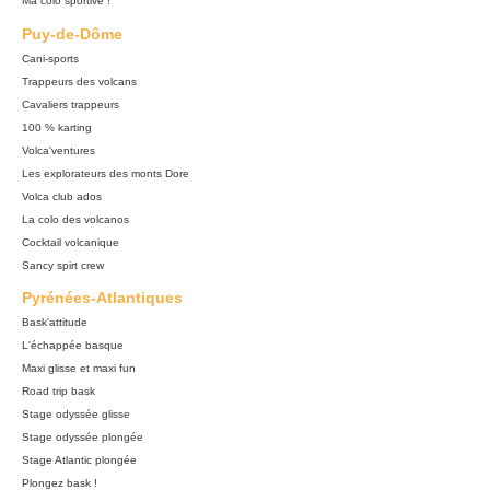
Ma colo sportive !
Puy-de-Dôme
Cani-sports
Trappeurs des volcans
Cavaliers trappeurs
100 % karting
Volca'ventures
Les explorateurs des monts Dore
Volca club ados
La colo des volcanos
Cocktail volcanique
Sancy spirt crew
Pyrénées-Atlantiques
Bask'attitude
L'échappée basque
Maxi glisse et maxi fun
Road trip bask
Stage odyssée glisse
Stage odyssée plongée
Stage Atlantic plongée
Plongez bask !