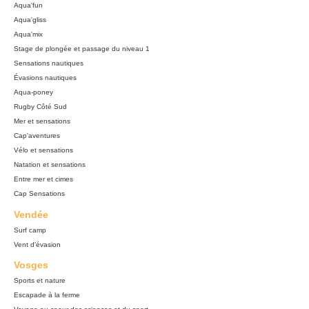
Aqua'fun
Aqua'gliss
Aqua'mix
Stage de plongée et passage du niveau 1
Sensations nautiques
Évasions nautiques
Aqua-poney
Rugby Côté Sud
Mer et sensations
Cap'aventures
Vélo et sensations
Natation et sensations
Entre mer et cimes
Cap Sensations
Vendée
Surf camp
Vent d'évasion
Vosges
Sports et nature
Escapade à la ferme