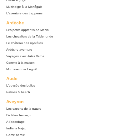
Glisse à gogo
Multineige à la Martégale
L'aventure des trappeurs
Ardèche
Les petits apprentis de Merlin
Les chevaliers de la Table ronde
Le château des mystères
Ardèche aventure
Voyages avec Jules Verne
Comme à la maison
Mon aventure Lego®
Aude
L'odysée des bulles
Palmes & beach
Aveyron
Les experts de la nature
De fil en hameçon
À l'abordage !
Indiana Najac
Game of role