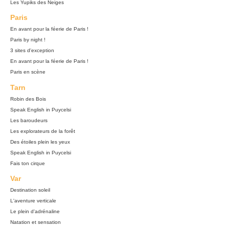
Les Yupiks des Neiges
Paris
En avant pour la féerie de Paris !
Paris by night !
3 sites d'exception
En avant pour la féerie de Paris !
Paris en scène
Tarn
Robin des Bois
Speak English in Puycelsi
Les baroudeurs
Les explorateurs de la forêt
Des étoiles plein les yeux
Speak English in Puycelsi
Fais ton cirque
Var
Destination soleil
L'aventure verticale
Le plein d'adrénaline
Natation et sensation