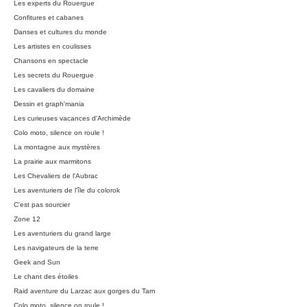
Les experts du Rouergue
Confitures et cabanes
Danses et cultures du monde
Les artistes en coulisses
Chansons en spectacle
Les secrets du Rouergue
Les cavaliers du domaine
Dessin et graph'mania
Les curieuses vacances d'Archimède
Colo moto, silence on roule !
La montagne aux mystères
La prairie aux marmitons
Les Chevaliers de l'Aubrac
Les aventuriers de l'île du colorok
C'est pas sourcier
Zone 12
Les aventuriers du grand large
Les navigateurs de la terre
Geek and Sun
Le chant des étoiles
Raid aventure du Larzac aux gorges du Tarn
Colo moto, silence on roule !