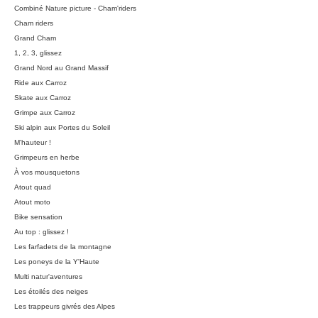
Combiné Nature picture - Cham'riders
Cham riders
Grand Cham
1, 2, 3, glissez
Grand Nord au Grand Massif
Ride aux Carroz
Skate aux Carroz
Grimpe aux Carroz
Ski alpin aux Portes du Soleil
M'hauteur !
Grimpeurs en herbe
À vos mousquetons
Atout quad
Atout moto
Bike sensation
Au top : glissez !
Les farfadets de la montagne
Les poneys de la Y'Haute
Multi natur'aventures
Les étoilés des neiges
Les trappeurs givrés des Alpes